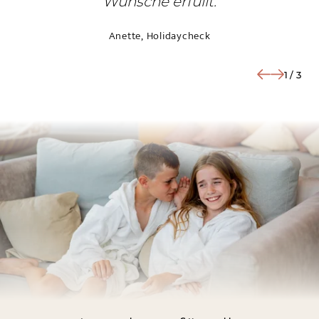
Wünsche erfüllt.
Anette, Holidaycheck
1
/
3