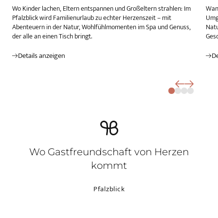
Wo Kinder lachen, Eltern entspannen und Großeltern strahlen: Im
Wand
Pfalzblick wird Familienurlaub zu echter Herzenszeit – mit
Umge
Abenteuern in der Natur, Wohlfühlmomenten im Spa und Genuss,
Natu
der alle an einen Tisch bringt.
Gesc
Details anzeigen
De
Wo Gastfreundschaft von Herzen
kommt
Pfalzblick