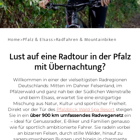
Home
>
Pfalz & Elsass
>
Radfahren & Mountainbiken
Lust auf eine Radtour in der Pfalz
mit Übernachtung?
Willkommen in einer der vielseitigsten Radregionen
Deutschlands: Mitten im Dahner Felsenland, im
Pfälzerwald und ganz nah bei der Südlichen Weinstraße
und beim Elsass, erwartet Sie eine einzigartige
Mischung aus Natur, Kultur und sportlicher Freiheit.
Direkt vor der Tür des
Pfalzblick Wald Spa Resort
steigen
Sie in ein
über 900 km umfassendes Radwegenetz
ein
– ideal für Genussradler, E-Biker und Familien genauso
wie für sportlich ambitionierte Fahrer. Sie radeln vorbei
an bizarren Felsen, durch stille Wälder, hinauf zu
sagenumwobenen Burgen und hinein in charmante