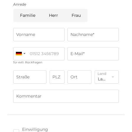
Anrede
Exklusives Dinner in der Vinothek für bis zu
16 Personen
Familie
Herr
Frau
Sehenswürdigkeiten und Ausflugsziele
für
unvergessliche Entdeckungen
Vorname
Nachname*
E-Mail*
für evtl. Rückfragen
Land
Straße
PLZ
Ort
Kommentar
Einwilligung