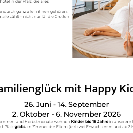
el in der Pfalz, die alles
hendurch ganz allein ihnen gehören.
 alle zählt – nicht nur für die Großen
amilienglück mit Happy Ki
Wellness
26. Juni - 14. September
Wasserwelten
2. Oktober - 6. November 2026
Kulinari
Saunagenuss
Sommer- und Herbstmonate wohnen
Kinder bis 16 Jahre
in unserem F
Ruheoasen
d-Pfalz
gratis
im Zimmer der Eltern (bei zwei Erwachsenen und ab 3 
Wohlfühlpens