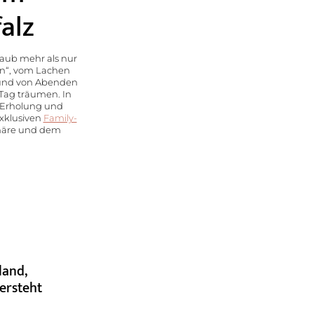
alz
rlaub mehr als nur
in“, vom Lachen
 und von Abenden
 Tag träumen. In
e Erholung und
xklusiven
Family-
sphäre und dem
land,
versteht