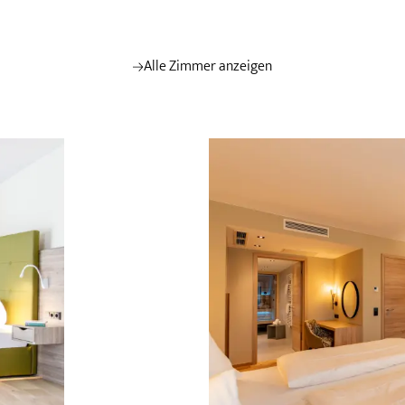
Wellness mit Kindern
Restaurant
Wohlfühlbehandlungen
ngen
Frühstücksbu
Yoga & Achtsamkeit
Vinothek
Alle Zimmer anzeigen
Pilates
Bar
Ihr Urlaubsprogramm
Weinverkostun