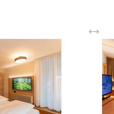
Fastenwandern
Radfahren & Mountainbiken
ffet
Burgen & Felsen
Weinstraße
Golfen
g in der Pfalz