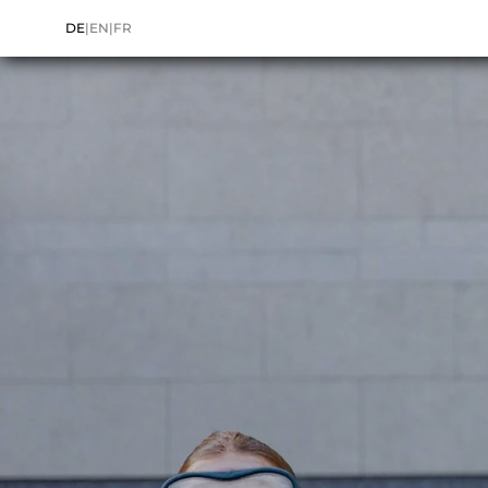
DE
|
EN
|
FR