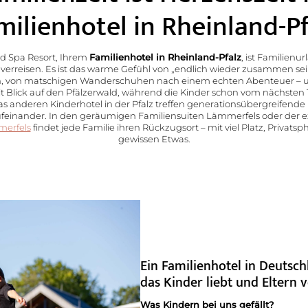
milienhotel in Rheinland-Pf
ld Spa Resort, Ihrem
Familienhotel in Rheinland-Pfalz
, ist Familienu
erreisen. Es ist das warme Gefühl von „endlich wieder zusammen se
n, von matschigen Wanderschuhen nach einem echten Abenteuer –
t Blick auf den Pfälzerwald, während die Kinder schon vom nächsten
 anderen Kinderhotel in der Pfalz treffen generationsübergreifend
ufeinander. In den geräumigen Familiensuiten Lämmerfels oder der e
merfels
findet jede Familie ihren Rückzugsort – mit viel Platz, Privat
gewissen Etwas.
Ein Familienhotel in Deutsch
das Kinder liebt und Eltern 
Was Kindern bei uns gefällt?