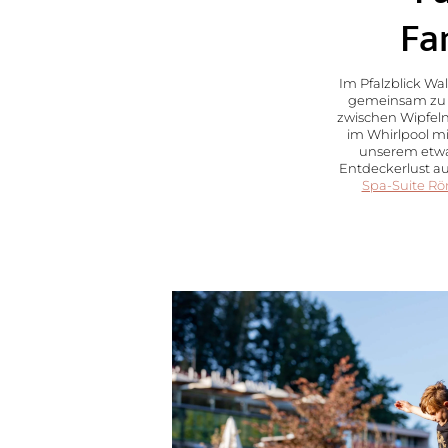
Fa
Im Pfalzblick Wa
gemeinsam zu v
zwischen Wipfel
im Whirlpool mi
unserem etwas
Entdeckerlust a
Spa-Suite Rö