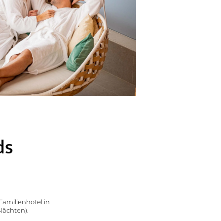
ds
Pfalz &
Elsass
um
Ausflugsziele
amilienhotel in
Wandern
Nächten).
ion