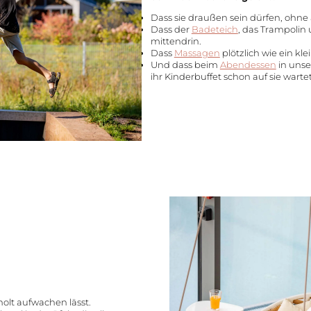
Dass sie draußen sein dürfen, ohne 
Dass der
Badeteich
, das Trampolin 
mittendrin.
Dass
Massagen
plötzlich wie ein kl
Und dass beim
Abendessen
in unse
ihr Kinderbuffet schon auf sie wartet
holt aufwachen lässt.