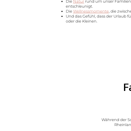
Die
Natur
rund um unser Familienhot
entschleunigt.
Die
Wellnessmomente
, die zwisc
Und das Gefühl, dass der Urlaub für
oder die Kleinen.
F
Das Wald
Spa Resort
Zimmer &
Preise
Gastgeber & Philosophie
Während der 
Familienzeit in der Natur
Rheinlan
Angebote