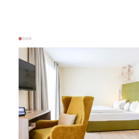
Anreise & Kontakt
Last-minute
Impressionen
Inklusivleistu
News
Gutscheine
Jobs
Gut zu wissen
Social Media Wall
Buchen