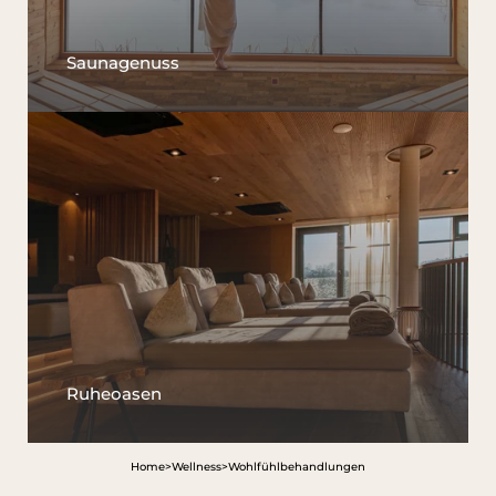
Saunagenuss
Das Wald Spa Resort
Zimmer & Preise
Wellness
Kulinarium
Pfalz & Elsass
Ruheoasen
Home
>
Wellness
>
Wohlfühlbehandlungen