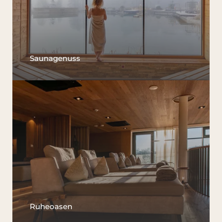
Saunagenuss
Das Wald Spa Resort
Zimmer & Preise
Wellness
Kulinarium
Pfalz & Elsass
Ruheoasen