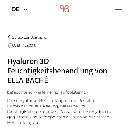
Home
>
Wellness
>
Wohlfühlbehandlungen
Zurück zur Übersicht
60 Min.
132,00 €
Hyaluron 3D
Feuchtigkeitsbehandlung von
ELLA BACHÉ
befeuchtend · verfeinernd ·aufpolsternd
Diese Hyaluron-Behandlung ist die Perfekte
Kombination aus Peeling, Massage und
feuchtigkeitsspendender Maske für eine rehydrierte
geglättete und aufgepolsterte Haut von der ersten
Behandlung an.