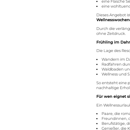
eine Flasche S
eine wohltuen
Dieses Angebot ist 
Wellnesswochene
Durch die verlän
ohne Zeitdruck.
Frühling im Dahn
Die Lage des Reso
Wandern im Da
Radfahren durc
Waldbaden un
Wellness und 
So entsteht eine 
nachhaltige Erho
Für wen eignet si
Ein Wellnessurlaub
Paare, die rom
Freundinnen,
Berufstätige, 
Genießer, die 