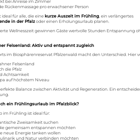
ekt bei Anreise im Zimmer
de Rückenmassage pro erwachsener Person
ideal für alle, die eine
kurze Auszeit im Frühling
, ein verlängertes
nde in der Pfalz
oder einen Erholungsurlaub planen.
gerte Wellnesszeit gewinnen Gäste wertvolle Stunden Entspannung o
er Felsenland: Aktiv und entspannt zugleich
rts im Biosphärenreservat Pfälzerwald macht den Unterschied. Hier v
hner Felsenland
h die Pfalz
d Achtsamkeit
Spa auf höchstem Niveau
perfekte Balance zwischen Aktivität und Regeneration. Ein entscheide
lung.
ch ein Frühlingsurlaub im Pfalzblick?
 im Frühling ist ideal für:
antische Zweisamkeit suchen
 die gemeinsam entspannen möchten
die neue Energie tanken wollen
Kulinarik und Natur verbinden möchten