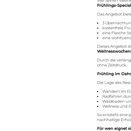
Wer seinen Wellne
Frühlings-Specia
Das Angebot biet
3 Übernachtun
kostenfreie Fr
eine Flasche S
eine wohltuen
Dieses Angebot ist 
Wellnesswochene
Durch die verlän
ohne Zeitdruck.
Frühling im Dahn
Die Lage des Reso
Wandern im Da
Radfahren durc
Waldbaden un
Wellness und 
So entsteht eine 
nachhaltige Erho
Für wen eignet si