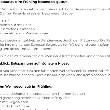
Wellness mit Kindern
essurlaub im Frühling besonders guttut
Restaurant
Wohlfühlbehandlungen
ngen
Frühstücksbu
 Wintermonaten sehnen sich viele nach Licht, Bewegung und Leicht
Yoga & Achtsamkeit
as Dahner Felsenland seinen besonderen Zauber:
Vinothek
Pilates
Bar
aldluft
Ihr Urlaubsprogramm
rahlen auf der Haut
Weinverkostun
r in zarten Grüntönen
mperaturen für Wanderungen
esort beginnen zahlreiche Wanderwege durch den Pfälzerwald. Die 
für ihre markanten Sandsteinfelsen, weiten Wälder und traumhaften A
ung und achtsame Naturmomente.
ub in der Pfalz bedeutet: draußen neue Kraft schöpfen und drinnen t
lzblick: Entspannung auf höchstem Niveau
ld Spa Resort zählt zu den führenden Wellnesshotels in Rheinland-Pfal
ellnessfläche erleben Gäste eine außergewöhnliche Kombination au
hren Wellnessurlaub im Frühling:
unalandschaften mit verschiedenen Themen-Saunen
d ganzjährig beheizter Outdoor-Infinity-Pool
h mit Liegewiesen
it Blick ins Grüne