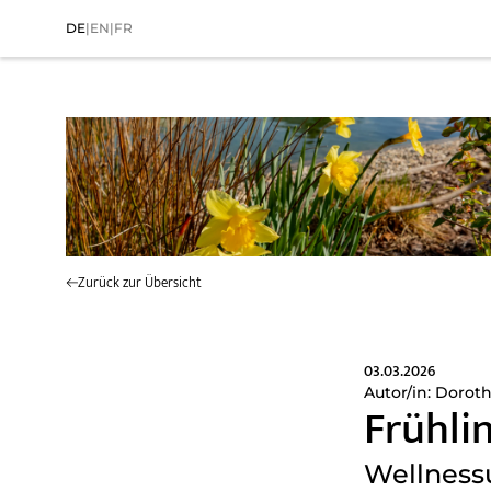
DE
|
EN
|
FR
Home
>
Das Wald Spa Resort
>
News
Zurück zur Übersicht
03.03.2026
Autor/in: Dorot
Frühli
Wellnessu