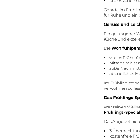
professionell
Gerade im Frühli
für Ruhe und ein 
Genuss und Leich
Ein gelungener We
Küche und exzelle
Die
Wohlfühlpen
vitales Frühstü
Mittagsimbiss 
süße Nachmit
abendliches Me
Im Frühling stehe
verwöhnen zu lass
Das Frühlings-Sp
Wer seinen Wellne
Frühlings-Specia
Das Angebot biet
3 Übernachtun
kostenfreie Fr