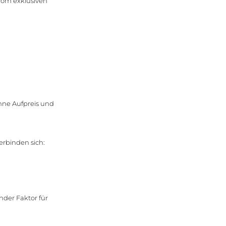
 vom exklusiven
hne Aufpreis und
erbinden sich:
nder Faktor für