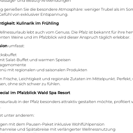
e Massage- und Beauty-Anwendungen
ng genießen Sie die besondere Atmosphäre: weniger Trubel als im So
Gefühl von exklusiver Entspannung.
tigkeit: Kulinarik im Frühling
llnessurlaub lebt auch vom Genuss. Die Pfalz ist bekannt für ihre h
nten Weine und im Pfalzblick wird dieser Anspruch täglich erlebbar.
sion
umfasst:
cksbuffet
mit Salat-Buffet und warmen Speisen
tagsmomente
nü mit regionalen und saisonalen Produkten
n Frische, Leichtigkeit und regionale Zutaten im Mittelpunkt. Perfekt,
en, ohne sich schwer zu fühlen.
ecial im Pfalzblick Wald Spa Resort
ssurlaub in der Pfalz besonders attraktiv gestalten möchte, profitiert
l
.
et unter anderem:
gen mit dem Pausen-Paket inklusive Wohlfühlpension
ühanreise und Spätabreise mit verlängerter Wellnessnutzung