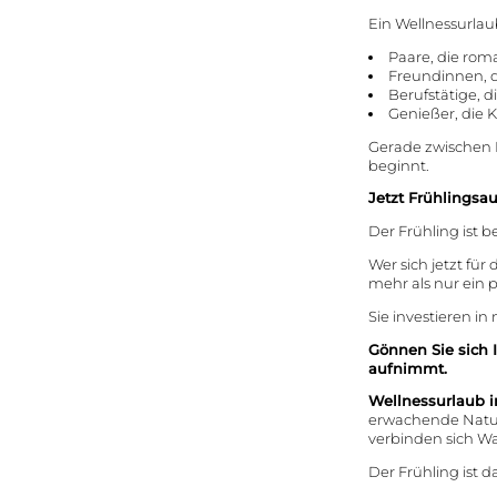
Ein Wellnessurlaub
Paare, die rom
Freundinnen,
Berufstätige, 
Genießer, die 
Gerade zwischen M
beginnt.
Jetzt Frühlingsau
Der Frühling ist 
Wer sich jetzt für
mehr als nur ein p
Sie investieren i
Gönnen Sie sich I
aufnimmt.
Das Wald
Spa Resort
Wellnessurlaub i
Zimmer &
erwachende Natur
Preise
verbinden sich Wal
Gastgeber & Philosophie
Familienzeit in der Natur
Der Frühling ist d
Angebote