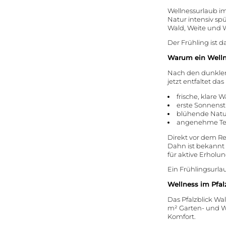
Wellnessurlaub i
Natur intensiv sp
Wald, Weite und We
Der Frühling ist d
Warum ein Welln
Nach den dunklen
jetzt entfaltet d
frische, klare W
erste Sonnenst
blühende Natu
angenehme Te
Direkt vor dem R
Dahn ist bekannt 
für aktive Erhol
Ein Frühlingsurla
Wellness im Pfa
Das Pfalzblick Wa
m² Garten- und W
Komfort.