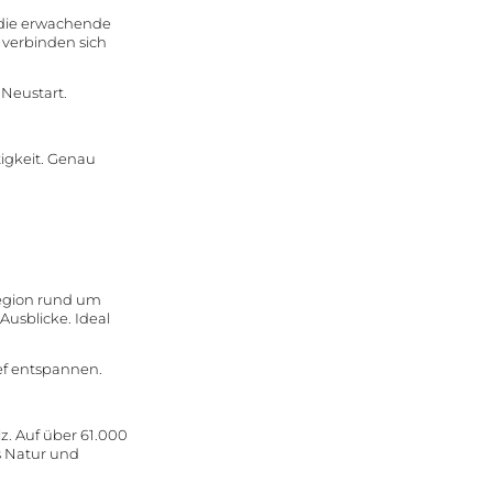
 die erwachende
 verbinden sich
 Neustart.
igkeit. Genau
Region rund um
usblicke. Ideal
ief entspannen.
z. Auf über 61.000
s Natur und