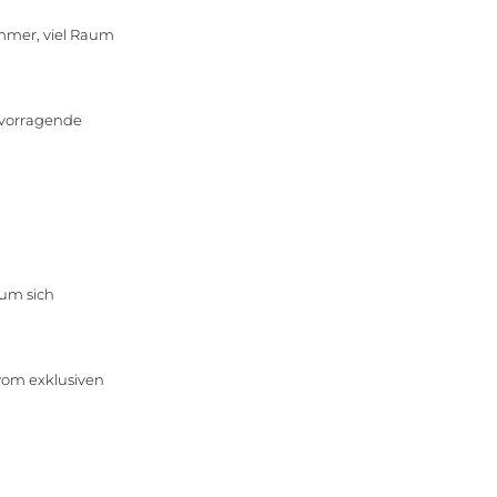
mmer, viel Raum
ervorragende
 um sich
 vom exklusiven