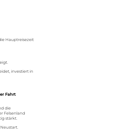
ie Hauptreisezeit
igt.
idet, investiert in
er Fahrt
Pfalz &
Elsass
nd die
er Felsenland
um
ig stärkt.
Ausflugsziele
Wandern
 Neustart.
ion