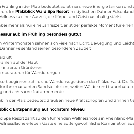
m Frühling in der Pfalz bedeutet aufatmen, neue Energie tanken und
üren. Im
Pfalzblick Wald Spa Resort
im idyllischen Dahner Felsenland
llness zu einer Auszeit, die Körper und Geist nachhaltig stärkt.
abei mehr als nur eine Jahreszeit, er ist der perfekte Moment für einen
essurlaub im Frühling besonders guttut
 Wintermonaten sehnen sich viele nach Licht, Bewegung und Leicht
as Dahner Felsenland seinen besonderen Zauber:
aldluft
rahlen auf der Haut
r in zarten Grüntönen
mperaturen für Wanderungen
esort beginnen zahlreiche Wanderwege durch den Pfälzerwald. Die 
für ihre markanten Sandsteinfelsen, weiten Wälder und traumhaften A
ung und achtsame Naturmomente.
ub in der Pfalz bedeutet: draußen neue Kraft schöpfen und drinnen t
lzblick: Entspannung auf höchstem Niveau
ld Spa Resort zählt zu den führenden Wellnesshotels in Rheinland-Pfal
ellnessfläche erleben Gäste eine außergewöhnliche Kombination au