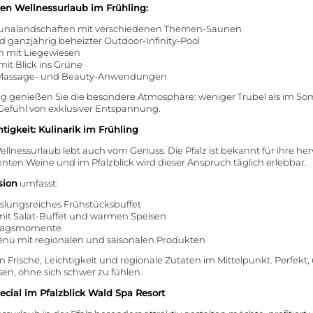
hren Wellnessurlaub im Frühling:
unalandschaften mit verschiedenen Themen-Saunen
d ganzjährig beheizter Outdoor-Infinity-Pool
h mit Liegewiesen
it Blick ins Grüne
e Massage- und Beauty-Anwendungen
ng genießen Sie die besondere Atmosphäre: weniger Trubel als im So
Gefühl von exklusiver Entspannung.
tigkeit: Kulinarik im Frühling
llnessurlaub lebt auch vom Genuss. Die Pfalz ist bekannt für ihre h
nten Weine und im Pfalzblick wird dieser Anspruch täglich erlebbar.
sion
umfasst:
hslungsreiches Frühstücksbuffet
mit Salat-Buffet und warmen Speisen
tagsmomente
nü mit regionalen und saisonalen Produkten
n Frische, Leichtigkeit und regionale Zutaten im Mittelpunkt. Perfekt,
en, ohne sich schwer zu fühlen.
ecial im Pfalzblick Wald Spa Resort