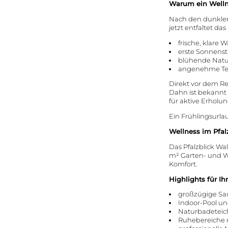
Anreise & Kontakt
Warum ein Welln
Last-minute
Impressionen
Inklusivleistu
Nach den dunklen
News
jetzt entfaltet d
Gutscheine
Jobs
Gut zu wissen
frische, klare W
Social Media Wall
erste Sonnenst
Buchen
blühende Natu
angenehme Te
Direkt vor dem R
Dahn ist bekannt 
für aktive Erhol
Ein Frühlingsurla
Wellness im Pfa
Das Pfalzblick Wa
m² Garten- und W
Komfort.
Highlights für I
großzügige Sa
Indoor-Pool un
Naturbadeteic
Ruhebereiche m