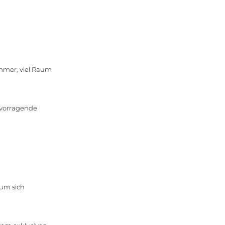
mmer, viel Raum
ervorragende
 um sich