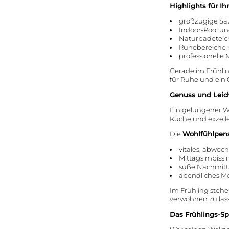
Highlights für I
großzügige Sa
Indoor-Pool un
Naturbadeteic
Ruhebereiche m
professionell
Gerade im Frühli
für Ruhe und ein 
Genuss und Leich
Ein gelungener We
Küche und exzelle
Die
Wohlfühlpen
vitales, abwec
Mittagsimbiss 
süße Nachmit
abendliches Me
Im Frühling stehe
verwöhnen zu lass
Das Frühlings-Sp