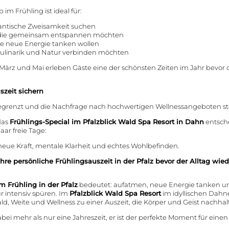
 im Frühling ist ideal für:
antische Zweisamkeit suchen
 die gemeinsam entspannen möchten
die neue Energie tanken wollen
Kulinarik und Natur verbinden möchten
ärz und Mai erleben Gäste eine der schönsten Zeiten im Jahr bevor d
szeit sichern
begrenzt und die Nachfrage nach hochwertigen Wellnessangeboten ste
 das
Frühlings-Special im Pfalzblick Wald Spa Resort in Dahn
entsche
aar freie Tage:
n neue Kraft, mentale Klarheit und echtes Wohlbefinden.
hre persönliche Frühlingsauszeit in der Pfalz bevor der Alltag wied
Wellness
m Frühling in der Pfalz
bedeutet: aufatmen, neue Energie tanken u
Wasserwelten
 intensiv spüren. Im
Pfalzblick Wald Spa Resort
im idyllischen Dahn
Kulinari
d, Weite und Wellness zu einer Auszeit, die Körper und Geist nachhalt
Saunagenuss
Ruheoasen
abei mehr als nur eine Jahreszeit, er ist der perfekte Moment für einen
Wohlfühlpens