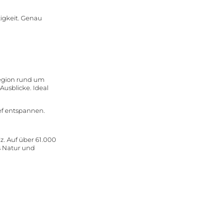
Fastenwandern
Radfahren & Mountainbiken
ffet
igkeit. Genau
Burgen & Felsen
Weinstraße
Golfen
g in der Pfalz
Region rund um
usblicke. Ideal
ief entspannen.
z. Auf über 61.000
s Natur und