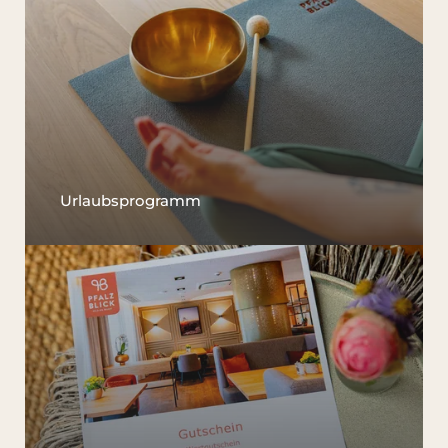
Zimmer & Preise
Wellness
Kulinarium
Pfalz & Elsass
Urlaubsprogramm