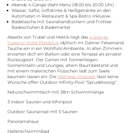
Abends 4-Gänge-Wahl-Menü (18.00 bis 20.00 Uhr)
Wasser, Säfte, Softdrinks & Heißgetränke an den
Automaten in Restaurant & Spa-Bistro inklusive
Badetasche mit Saunahandtüchern und Frottee-
Badeschuhen & Bademantel
Abseits von Trubel und Hektik liegt das
4-Sterne-
Superior Hotel Pfalzblick
idyllisch im Dahner Felsenland.
Tauche ein in ein Wohlfühl-Ambiente...In allen Zimmern
erwarten dich ein Balkon oder eine Terrasse als privater
Rückzugsort. Der Garten mit Sonnenliegen,
Sonneninseln und Lounges, altem Baumbestand und
mit einem malerischen Flüsschen lädt zum Seele
baumeln lassen ein. Die
Wellness-Vitalwelt
lässt keine
Wünsche offen Outdoor-Infinity-Pool "Sprudelwoog"
Naturschwimmteich mit 38m Schwimmlänge
3 Indoor Saunen und Whirlpool
Outdoor Saunainsel mit 3 Saunen
Panoramahaus
Hallenschwimmbad