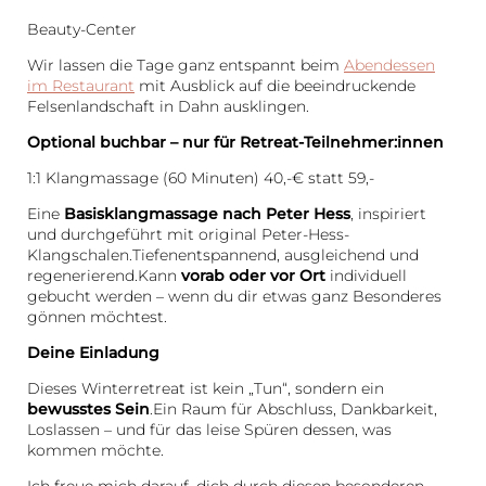
Beauty-Center
Wir lassen die Tage ganz entspannt beim
Abendessen
im Restaurant
mit Ausblick auf die beeindruckende
Felsenlandschaft in Dahn ausklingen.
Optional buchbar – nur für Retreat-Teilnehmer:innen
1:1 Klangmassage (60 Minuten) 40,-€ statt 59,-
Eine
Basisklangmassage nach Peter Hess
, inspiriert
und durchgeführt mit original Peter-Hess-
Klangschalen.Tiefenentspannend, ausgleichend und
regenerierend.Kann
vorab oder vor Ort
individuell
gebucht werden – wenn du dir etwas ganz Besonderes
gönnen möchtest.
Deine Einladung
Dieses Winterretreat ist kein „Tun“, sondern ein
bewusstes Sein
.Ein Raum für Abschluss, Dankbarkeit,
Loslassen – und für das leise Spüren dessen, was
kommen möchte.