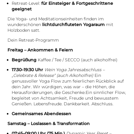
Retreat-Level:
für Einsteiger & Fortgeschrittene
geeignet
Die Yoga- und Meditationseinheiten finden im
wunderschönen
lichtdurchfluteten Yogaraum
mit
Holzboden satt.
Dein Retreat-Programm
Freitag – Ankommen & Feiern
Begrüßung
Kaffee / Tee / SECCO (auch alkoholfrei)
17:30–19:30 Uhr
Wein Yoga Jahresabschluss –
„Celebrate & Release“ (auch Alkoholfrei)
Ein
genussvoller Yoga Flow zum feierlichen Rückblick auf
dein Jahr. Wir würdigen, was war – die Höhen, die
Herausforderungen, die Geschenke.Ein sinnlicher Flow,
begleitet von Achtsamkeit, Freude und bewusstem
Genießen. Lebensfreude. Dankbarkeit. Abschluss.
Gemeinsames Abendessen
Samstag – Loslassen & Transformation
07:45–09:00 Uhr (75 Min.)
Dynamic Year Reset –