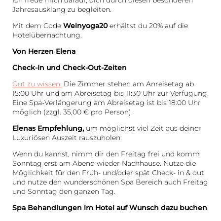
Ich freue mich darauf, dich durch diesen besonderen
Jahresausklang zu begleiten.
Mit dem Code
Weinyoga20
erhältst du 20% auf die
Hotelübernachtung.
Von Herzen Elena
Check-In und Check-Out-Zeiten
Gut zu wissen:
Die Zimmer stehen am Anreisetag ab
15:00 Uhr und am Abreisetag bis 11:30 Uhr zur Verfügung.
Eine Spa-Verlängerung am Abreisetag ist bis 18:00 Uhr
möglich (zzgl. 35,00 € pro Person).
Das Wald Spa Resort
Elenas Empfehlung,
um möglichst viel Zeit aus deiner
Luxuriösen Auszeit rauszuholen:
Zimmer & Preise
Wenn du kannst, nimm dir den Freitag frei und komm
Sonntag erst am Abend wieder Nachhause. Nutze die
Wellness
Möglichkeit für den Früh- und/oder spät Check- in & out
und nutze den wunderschönen Spa Bereich auch Freitag
Kulinarium
und Sonntag den ganzen Tag.
Pfalz & Elsass
Spa Behandlungen im Hotel auf Wunsch dazu buchen