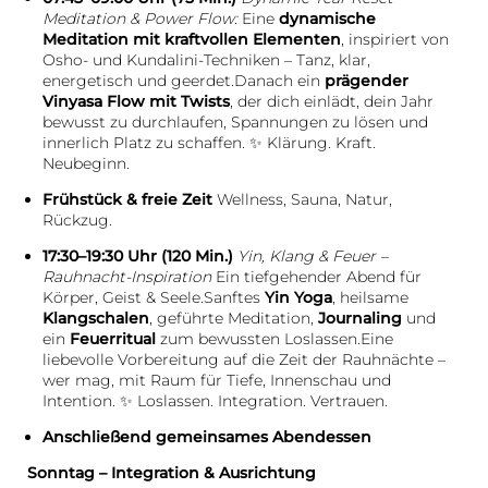
Meditation & Power Flow:
Eine
dynamische
Meditation mit kraftvollen Elementen
, inspiriert von
Osho- und Kundalini-Techniken – Tanz, klar,
energetisch und geerdet.Danach ein
prägender
Vinyasa Flow mit Twists
, der dich einlädt, dein Jahr
bewusst zu durchlaufen, Spannungen zu lösen und
innerlich Platz zu schaffen. ✨ Klärung. Kraft.
Neubeginn.
Frühstück & freie Zeit
Wellness, Sauna, Natur,
Rückzug.
17:30–19:30 Uhr (120 Min.)
Yin, Klang & Feuer –
Rauhnacht-Inspiration
Ein tiefgehender Abend für
Körper, Geist & Seele.Sanftes
Yin Yoga
, heilsame
Klangschalen
, geführte Meditation,
Journaling
und
ein
Feuerritual
zum bewussten Loslassen.Eine
liebevolle Vorbereitung auf die Zeit der Rauhnächte –
wer mag, mit Raum für Tiefe, Innenschau und
Intention. ✨ Loslassen. Integration. Vertrauen.
Anschließend gemeinsames Abendessen
Sonntag – Integration & Ausrichtung