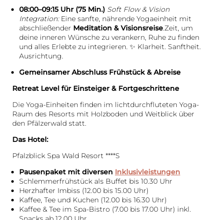
08:00–09:15 Uhr (75 Min.)
Soft Flow & Vision
Integration:
Eine sanfte, nährende Yogaeinheit mit
abschließender
Meditation & Visionsreise
.Zeit, um
deine inneren Wünsche zu verankern, Ruhe zu finden
und alles Erlebte zu integrieren. ✨ Klarheit. Sanftheit.
Ausrichtung.
Gemeinsamer Abschluss
Frühstück & Abreise
Retreat Level für Einsteiger & Fortgeschrittene
Die Yoga-Einheiten finden im lichtdurchfluteten Yoga-
Raum des Resorts mit Holzboden und Weitblick über
den Pfälzerwald statt.
Das Hotel:
Pfalzblick Spa Wald Resort ****S
Pausenpaket mit diversen
Inklusivleistungen
Schlemmerfrühstück als Buffet bis 10.30 Uhr
Herzhafter Imbiss (12.00 bis 15.00 Uhr)
Kaffee, Tee und Kuchen (12.00 bis 16.30 Uhr)
Kaffee & Tee im Spa-Bistro (7.00 bis 17.00 Uhr) inkl.
Snacks ab 12.00 Uhr