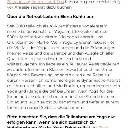
Behandlungen im Hotel-Spa
kannst du gerne rechtzeitig
vor Anreise separat dazu buchen.
Über die Retreat-Leiterin Elena Kuhlmann
Seit 2018 teile ich als AYA zertifizierte Yogalehrerin
meine Leidenschaft für Yoga, mittlerweile mit über
500H, Meditationsleiterin, Yin Yoga Lehrerin und
Gründerin der Marke "Wein Yoga by Elena" liebe ich es
die Vielfalt des Yoga zu erkunden und die Erfahrungen
meiner Reise und die Balance und den Ausgleich aller
Qualitäten in jedem Moment zu finde und
weiterzugeben. Ich liebe es ein Teil eurer Reise begleiten
zu dürfen. In meinen Klassen erwartet euch nicht nur
körperliche Bewegung, sondern auch eine Reise zu
eurem Herzen. Ich kombiniere gerne dynamische Asanas
mit Atemtechniken und Meditation, regenerierendes Yin
Yoga und Klänge die tief berühren. Wein Yoga für die
Sinne und absolute Lebensfreude. Jede Stunde ist eine
Einladung, euch selbst zu begegnen und tiefer in eurem
Innersten reinen Selbst anzukommen.
Bitte beachten Sie, dass die Teilnahme am Yoga nur
erfolgen kann, wenn Sie sich zusätzlich zur
Hotelbuchung für das Yoga-Paket selbst
bei
Elena