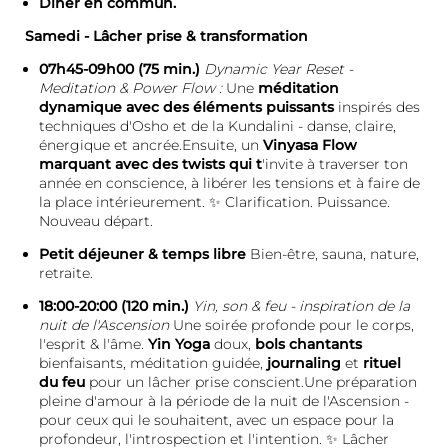
Dîner en commun.
Samedi - Lâcher prise & transformation
07h45-09h00 (75 min.)
Dynamic Year Reset -
Meditation & Power Flow :
Une
méditation
dynamique avec des éléments puissants
inspirés des
techniques d'Osho et de la Kundalini - danse, claire,
énergique et ancrée.Ensuite, un
Vinyasa Flow
marquant avec des twists qui t
'invite à traverser ton
année en conscience, à libérer les tensions et à faire de
la place intérieurement. ✨ Clarification. Puissance.
Nouveau départ.
Petit déjeuner & temps libre
Bien-être, sauna, nature,
retraite.
18:00-20:00 (120 min.)
Yin, son & feu - inspiration de la
nuit de l'Ascension
Une soirée profonde pour le corps,
l'esprit & l'âme.
Yin Yoga
doux,
bols chantants
bienfaisants, méditation guidée,
journaling
et
rituel
du feu
pour un lâcher prise conscient.Une préparation
pleine d'amour à la période de la nuit de l'Ascension -
pour ceux qui le souhaitent, avec un espace pour la
profondeur, l'introspection et l'intention. ✨ Lâcher