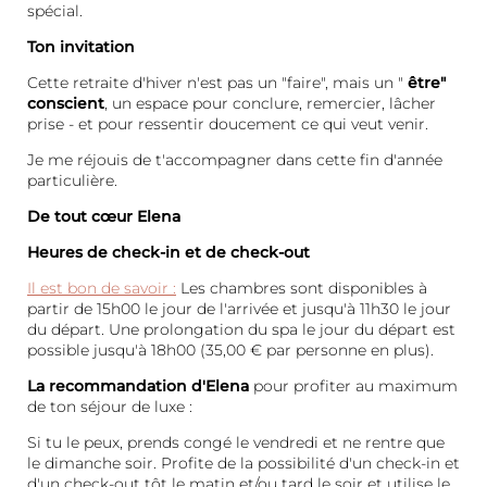
spécial.
Ton invitation
Cette retraite d'hiver n'est pas un "faire", mais un "
être"
conscient
, un espace pour conclure, remercier, lâcher
prise - et pour ressentir doucement ce qui veut venir.
Je me réjouis de t'accompagner dans cette fin d'année
particulière.
De tout cœur Elena
Heures de check-in et de check-out
Il est bon de savoir :
Les chambres sont disponibles à
partir de 15h00 le jour de l'arrivée et jusqu'à 11h30 le jour
Le Wald Spa Resort
du départ. Une prolongation du spa le jour du départ est
possible jusqu'à 18h00 (35,00 € par personne en plus).
Chambres et tarifs
La recommandation d'Elena
pour profiter au maximum
de ton séjour de luxe :
Bien-être
Si tu le peux, prends congé le vendredi et ne rentre que
Gastronomie
le dimanche soir. Profite de la possibilité d'un check-in et
d'un check-out tôt le matin et/ou tard le soir et utilise le