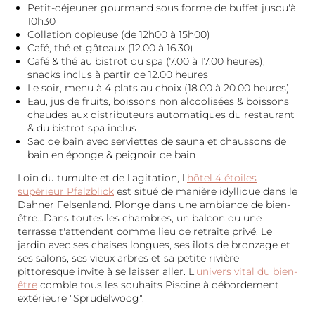
Petit-déjeuner gourmand sous forme de buffet jusqu'à
10h30
Collation copieuse (de 12h00 à 15h00)
Café, thé et gâteaux (12.00 à 16.30)
Café & thé au bistrot du spa (7.00 à 17.00 heures),
snacks inclus à partir de 12.00 heures
Le soir, menu à 4 plats au choix (18.00 à 20.00 heures)
Eau, jus de fruits, boissons non alcoolisées & boissons
chaudes aux distributeurs automatiques du restaurant
& du bistrot spa inclus
Sac de bain avec serviettes de sauna et chaussons de
bain en éponge & peignoir de bain
Loin du tumulte et de l'agitation, l'
hôtel 4 étoiles
supérieur Pfalzblick
est situé de manière idyllique dans le
Dahner Felsenland. Plonge dans une ambiance de bien-
être...Dans toutes les chambres, un balcon ou une
terrasse t'attendent comme lieu de retraite privé. Le
jardin avec ses chaises longues, ses îlots de bronzage et
ses salons, ses vieux arbres et sa petite rivière
pittoresque invite à se laisser aller. L'
univers vital du bien-
être
comble tous les souhaits Piscine à débordement
extérieure "Sprudelwoog".