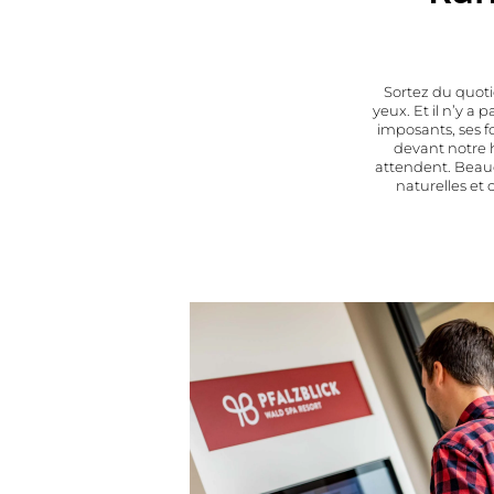
Sortez du quot
yeux. Et il n’y a
imposants, ses f
devant notre h
attendent. Beauco
naturelles et 