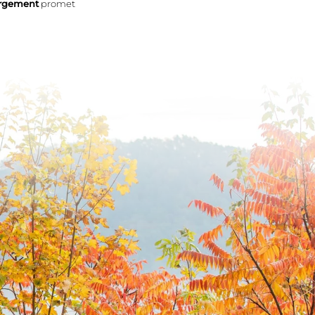
ergement
promet
Palatinat et
Alsace
Excursions
astronomie
Randonnée