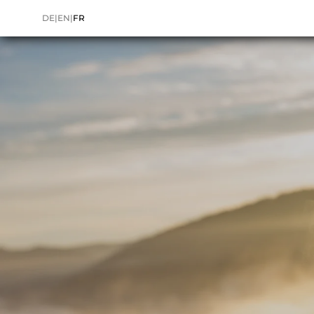
DE
|
EN
|
FR