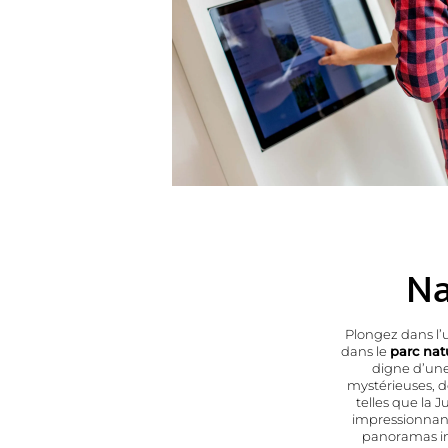
Na
Plongez dans l’
dans le
parc nat
digne d’une
mystérieuses, de
telles que la 
impressionnant
panoramas imp