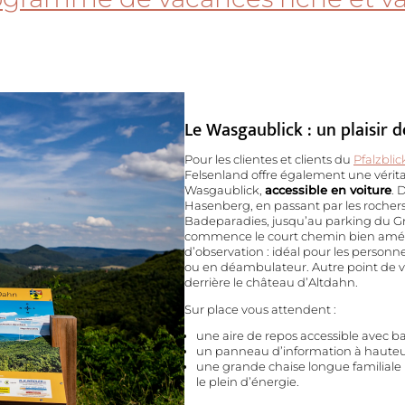
Le Wasgaublick : un plaisir 
Pour les clientes et clients du
Pfalzblic
Felsenland offre également une véritab
Wasgaublick,
accessible en voiture
. 
Hasenberg, en passant par les rochers
Badeparadies, jusqu’au parking du Gr
commence le court chemin bien amé
d’observation : idéal pour les personn
ou en déambulateur. Autre point de v
derrière le château d’Altdahn.
Sur place vous attendent :
une aire de repos accessible avec ba
un panneau d’information à hauteur 
une grande chaise longue familiale 
le plein d’énergie.