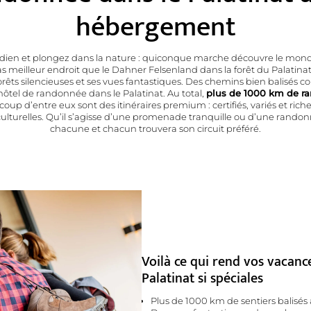
hébergement
idien et plongez dans la nature : quiconque marche découvre le mond
 pas meilleur endroit que le Dahner Felsenland dans la forêt du Palatinat
orêts silencieuses et ses vues fantastiques. Des chemins bien balisés
ôtel de randonnée dans le Palatinat. Au total,
plus de 1000 km de r
up d’entre eux sont des itinéraires premium : certifiés, variés et ric
culturelles. Qu’il s’agisse d’une promenade tranquille ou d’une randonnée
chacune et chacun trouvera son circuit préféré.
Voilà ce qui rend vos vacan
Palatinat si spéciales
Plus de 1000 km de sentiers balisés 