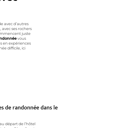
e avec d’autres
, avec ses rochers
 commencent juste
andonnée
vous
hes en expériences
 difficile, ici
ces de randonnée dans le
au départ de l’hôtel