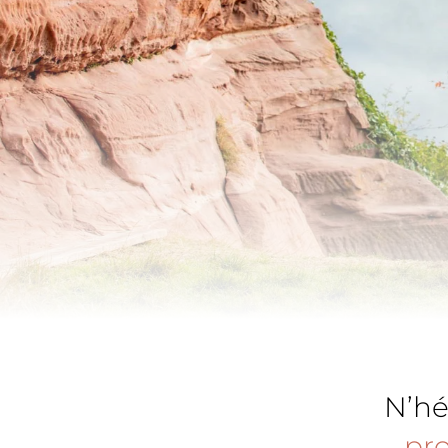
Accès et contact
Derniè
Galerie photos
Presta
Actualités
Bons-
Carrière
Bon à 
Mur social
Réserv
N’hé
pr