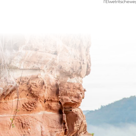
l’Elwetritschewe
Le Wald
Spa Resort
Cha
et ta
Établissement et philosophie
Renouer en famille avec la nature
Offres