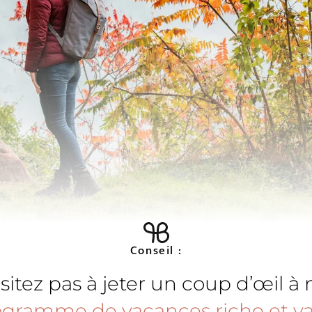
Bien-être pour
re minute
P
Soins bien-être
tions
R
Yoga et pleine conscience
cadeaux
B
Pilates
savoir
V
Votre programme de vacances
er
B
Conseil :
sitez pas à jeter un coup d’œil à 
ogramme de vacances riche et va