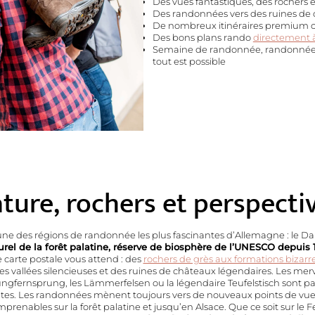
Des vues fantastiques, des rochers e
Des randonnées vers des ruines de 
De nombreux itinéraires premium ce
Des bons plans rando
directement à
Semaine de randonnée, randonnée e
tout est possible
ture, rochers et perspecti
une des régions de randonnée les plus fascinantes d’Allemagne : le D
urel de la forêt palatine, réserve de biosphère de l’UNESCO depuis 
 carte postale vous attend : des
rochers de grès aux formations bizarr
s vallées silencieuses et des ruines de châteaux légendaires. Les merv
Jungfernsprung, les Lämmerfelsen ou la légendaire Teufelstisch sont p
es. Les randonnées mènent toujours vers de nouveaux points de vue 
renables sur la forêt palatine et jusqu’en Alsace. Que ce soit sur le F