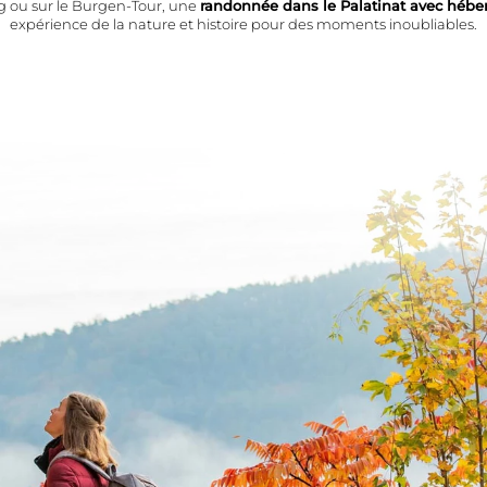
g ou sur le Burgen-Tour, une
randonnée dans le Palatinat avec héb
expérience de la nature et histoire pour des moments inoubliables.
Bien-être
mbres
Espaces aquatiques
rifs
Plaisir de sauna
G
Oasis de repos