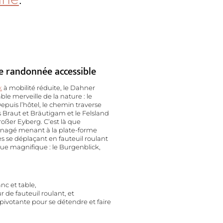
de randonnée accessible
k
à mobilité réduite, le Dahner
le merveille de la nature : le
Depuis l’hôtel, le chemin traverse
 Braut et Bräutigam et le Felsland
oßer Eyberg. C’est là que
nagé menant à la plate-forme
es se déplaçant en fauteuil roulant
ue magnifique : le Burgenblick,
nc et table,
de fauteuil roulant, et
pivotante pour se détendre et faire