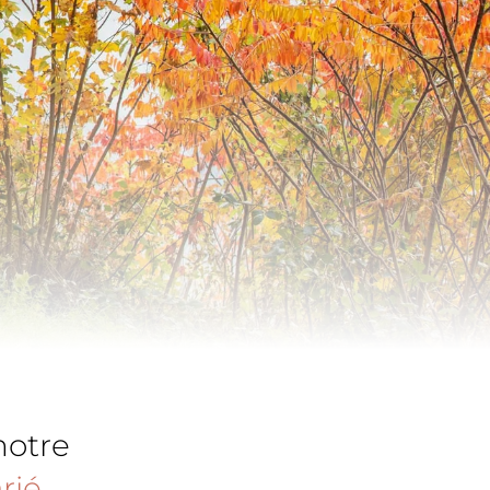
Randonnée et jeûne
ension tout confort
Vélo et VTT
estaurant
Châteaux et rochers
uffet de petit-déjeuner
Route des vins
inothèque
Golf
ar
notre
rié
.