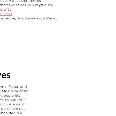
t des vallées silencieuses
châteaux et des lieux mystiques
rtifiés
 l’hôtel
t jeûne, randonnée à dos d’âne :
ves
ahner Felsenland
1992
. Un paysage
es
, des forêts
eilles naturelles
articulièrement
qui offrent des
elsenpfad, sur