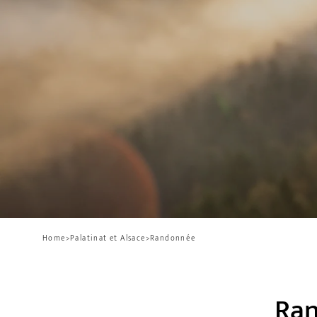
Home
>
Palatinat et Alsace
>
Randonnée
Ran