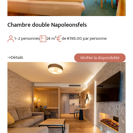
Gastronomie
Chambre double Napoleonsfels
Palatinat et Alsace
1–2 personnes
24 m²
de €198.00 par personne
Détails
Vérifier la disponibilité