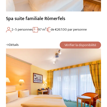
Spa suite familiale Römerfels
2–5 personnes
97 m²
de €267.00 par personne
Détails
Vérifier la disponibilité
Le Wald Spa Resort
Chambres et tarifs
Bien-être