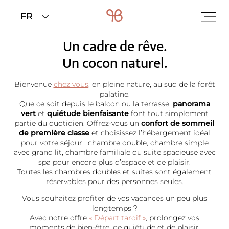
Home
>
Chambres et tarifs
Un cadre de rêve.
Un cocon naturel.
Bienvenue
chez vous
, en pleine nature, au sud de la forêt
palatine.
Que ce soit depuis le balcon ou la terrasse,
panorama
vert
et
quiétude bienfaisante
font tout simplement
partie du quotidien. Offrez-vous un
confort de sommeil
de première classe
et choisissez l’hébergement idéal
pour votre séjour : chambre double, chambre simple
avec grand lit, chambre familiale ou suite spacieuse avec
spa pour encore plus d’espace et de plaisir.
Toutes les chambres doubles et suites sont également
réservables pour des personnes seules.
Vous souhaitez profiter de vos vacances un peu plus
longtemps ?
Avec notre offre
« Départ tardif »
, prolongez vos
moments de bien-être, de quiétude et de plaisir.