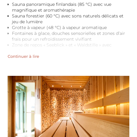
Sauna panoramique finlandais (85 °C) avec vue
magnifique et aromathérapie
Sauna forestier (60 °C) avec sons naturels délicats et
jeu de lumière
Grotte à vapeur (48 °C) à vapeur aromatique
Fontaines à glace, douches sensorielles et zones d’air
frais pour un refroidissement vivifiant
Zone de repos « Seeblick » et « Waldstille » avec
matelas à eau et chaises longues suspendues
Continuer à lire
Terrasse sur toit pour se reposer au plus près du ciel
Terrasse ensoleillée sur l’îlot de sauna
Prairie naturiste
Accès direct au bassin naturel
Horaires d’ouverture :
10h00 – 20h00